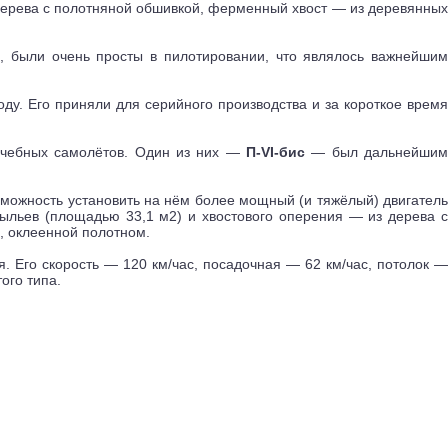
дерева с полотняной обшивкой, ферменный хвост — из деревянных
, были очень просты в пилотировании, что являлось важнейшим
оду. Его приняли для серийного производства и за короткое время
 учебных самолётов. Один из них —
П-VI-бис
— был дальнейши
озможность установить на нём более мощный (и тяжёлый) двигател
рыльев (площадью 33,1 м2) и хвостового оперения — из дерева с
, оклеенной полотном.
 Его скорость — 120 км/час, посадочная — 62 км/час, потолок —
ого типа.