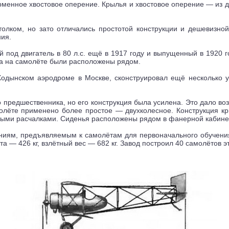
рменное хвостовое оперение. Крылья и хвостовое оперение — из 
лком, но зато отличались простотой конструкции и дешевизной
ия.
й под двигатель в 80 л.с. ещё в 1917 году и выпущенный в 1920 г
та на самолёте были расположены рядом.
Ходынском аэродроме в Москве, сконструировал ещё несколько
о предшественника, но его конструкция была усилена. Это дало в
молёте применено более простое — двухколесное. Конструкция к
ными расчалками. Сиденья расположены рядом в фанерной кабине
ниям, предъявляемым к самолётам для первоначального обучения.
а — 426 кг, взлётный вес — 682 кг. Завод построил 40 самолётов эт