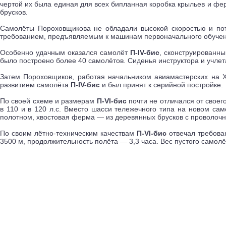
чертой их была единая для всех бипланная коробка крыльев и фе
брусков.
Самолёты Пороховщикова не обладали высокой скоростью и пото
требованием, предъявляемым к машинам первоначального обучен
Особенно удачным оказался самолёт
П-IV-бис
, сконструированны
было построено более 40 самолётов. Сиденья инструктора и учле
Затем Пороховщиков, работая начальником авиамастерских на 
развитием самолёта
П-IV-бис
и был принят к серийной постройке.
По своей схеме и размерам
П-VI-бис
почти не отличался от своег
в 110 и в 120 л.с. Вместо шасси тележечного типа на новом са
полотном, хвостовая ферма — из деревянных брусков с проволоч
По своим лётно-техническим качествам
П-VI-бис
отвечал требова
3500 м, продолжительность полёта — 3,3 часа. Вес пустого самолёт