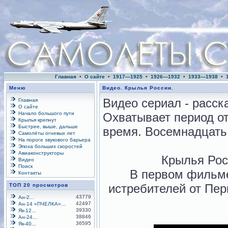
Главная
•
О сайте
•
1917—1925
•
1926—1932
•
1933—1938
•
Меню
Видео. Крылья России.
Видео сериал - расск
Главная
О сайте
Начало большого пути
Охватывает период о
Крылья крепнут
Быстрее, выше, дальше
время. Восемнадцать 
Самолёты огневых лет
На пороге звукового барьера
Эпоха больших скоростей
Авиаконструкторы
Крылья Рос
Видео
Поиск
В первом фильме
Контакты
истребителей от Пер
ТОП 20 просмотров
43779
Ан-2...
42497
Ан-14 «ПЧЕЛКА»...
39330
Як-12...
38846
Ан-24...
36595
Як-40...