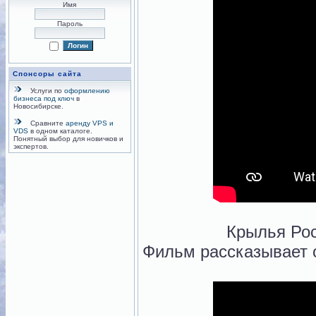
Имя
Пароль
Спонсоры сайта
Услуги по
оформлению
бизнеса под ключ
в
Новосибирске.
Сравните
аренду VPS и
VDS
в одном каталоге.
Понятный выбор для новичков и
экспертов.
Крылья Рос
Фильм рассказывает о