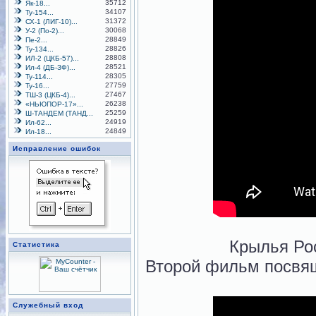
35712
Як-18...
34107
Ту-154...
31372
СХ-1 (ЛИГ-10)...
30068
У-2 (По-2)...
28849
Пе-2...
28826
Ту-134...
28808
ИЛ-2 (ЦКБ-57)...
28521
Ил-4 (ДБ-ЗФ)...
28305
Ту-114...
27759
Ту-16...
27467
ТШ-3 (ЦКБ-4)...
26238
«НЬЮПОР-17»...
25259
Ш-ТАНДЕМ (ТАНД...
24919
Ил-62...
24849
Ил-18...
Исправление ошибок
Крылья Рос
Статистика
Второй фильм посвящ
Служебный вход