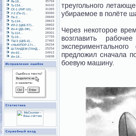
35704
Як-18...
треугольного летающе
34102
Ту-154...
31365
СХ-1 (ЛИГ-10)...
убираемое в полёте ш
30060
У-2 (По-2)...
28846
Пе-2...
28815
Ту-134...
28802
ИЛ-2 (ЦКБ-57)...
Через некоторое врем
28516
Ил-4 (ДБ-ЗФ)...
28301
Ту-114...
возглавить рабоче
27755
Ту-16...
27462
ТШ-3 (ЦКБ-4)...
экспериментального
26234
«НЬЮПОР-17»...
25254
Ш-ТАНДЕМ (ТАНД...
24912
предложил сначала по
Ил-62...
24838
Ил-18...
боевую машину.
Исправление ошибок
Статистика
Служебный вход