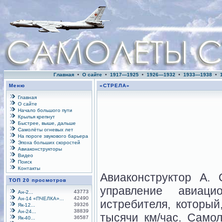
Главная
•
О сайте
•
1917—1925
•
1926—1932
•
1933—1938
•
Меню
«СТРЕЛА»
Главная
О сайте
Начало большого пути
Крылья крепнут
Быстрее, выше, дальше
Самолёты огневых лет
На пороге звукового барьера
Эпоха больших скоростей
Авиаконструкторы
Видео
Поиск
Контакты
Авиаконструктор А.
ТОП 20 просмотров
управление авиаци
43773
Ан-2...
42490
Ан-14 «ПЧЕЛКА»...
истребителя, который
39326
Як-12...
38839
Ан-24...
тысячи км/час. Само
36587
Як-40...