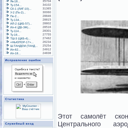
35704
Як-18...
34102
Ту-154...
31365
СХ-1 (ЛИГ-10)...
30060
У-2 (По-2)...
28846
Пе-2...
28815
Ту-134...
28802
ИЛ-2 (ЦКБ-57)...
28516
Ил-4 (ДБ-ЗФ)...
28301
Ту-114...
27755
Ту-16...
27462
ТШ-3 (ЦКБ-4)...
26234
«НЬЮПОР-17»...
25254
Ш-ТАНДЕМ (ТАНД...
24912
Ил-62...
24838
Ил-18...
Исправление ошибок
Статистика
Этот самолёт скон
Центрального аэр
Служебный вход