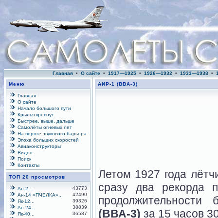
Главная
•
О сайте
•
1917—1925
•
1926—1932
•
1933—1938
•
Меню
АИР-1 (ВВА-3)
Главная
О сайте
Начало большого пути
Крылья крепнут
Быстрее, выше, дальше
Самолёты огневых лет
На пороге звукового барьера
Эпоха больших скоростей
Авиаконструкторы
Видео
Поиск
Контакты
Летом 1927 года лётч
ТОП 20 просмотров
сразу два рекорда 
43773
Ан-2...
42490
Ан-14 «ПЧЕЛКА»...
продолжительности 
39326
Як-12...
38839
Ан-24...
(ВВА-3)
за 15 часов 3
36587
Як-40...