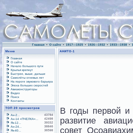
Главная
•
О сайте
•
1917—1925
•
1926—1932
•
1933—1938
•
Меню
АНИТО-1
Главная
О сайте
Начало большого пути
Крылья крепнут
Быстрее, выше, дальше
Самолёты огневых лет
На пороге звукового барьера
Эпоха больших скоростей
Авиаконструкторы
Видео
Поиск
Контакты
В годы первой и
ТОП 20 просмотров
43784
Ан-2...
развитие авиац
42498
Ан-14 «ПЧЕЛКА»...
39332
Як-12...
38846
Ан-24...
совет Осоавиахи
36598
Як-40...