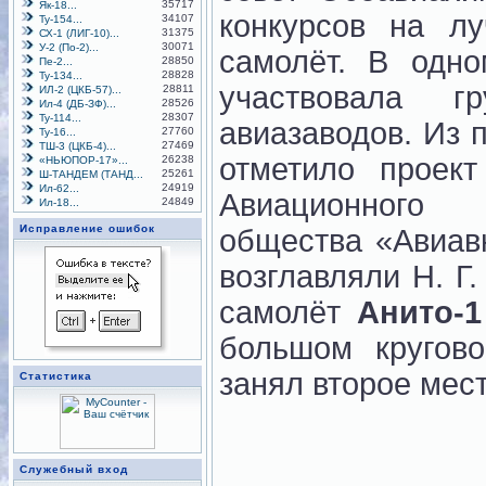
35717
Як-18...
конкурсов на лу
34107
Ту-154...
31375
СХ-1 (ЛИГ-10)...
30071
У-2 (По-2)...
самолёт. В одно
28850
Пе-2...
28828
Ту-134...
участвовала г
28811
ИЛ-2 (ЦКБ-57)...
28526
Ил-4 (ДБ-ЗФ)...
28307
Ту-114...
авиазаводов. Из 
27760
Ту-16...
27469
ТШ-3 (ЦКБ-4)...
отметило проект
26238
«НЬЮПОР-17»...
25261
Ш-ТАНДЕМ (ТАНД...
24919
Ил-62...
Авиационного н
24849
Ил-18...
Исправление ошибок
общества «Авиав
возглавляли Н. Г.
самолёт
Анито-1
большом кругово
занял второе мест
Статистика
Служебный вход