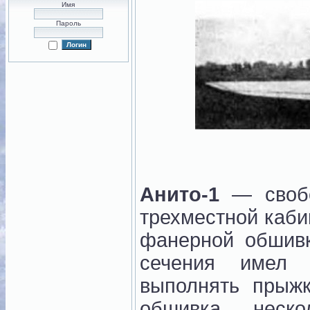
Имя
Пароль
Анито-1
— свобо
трехместной каби
фанерной обшив
сечения имел 
выполнять прыж
обшивка неско