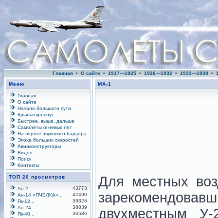
Главная
•
О сайте
•
1917—1925
•
1926—1932
•
1933—1938
•
Меню
МА-1
Главная
О сайте
Начало большого пути
Крылья крепнут
Быстрее, выше, дальше
Самолёты огневых лет
На пороге звукового барьера
Эпоха больших скоростей
Авиаконструкторы
Видео
Поиск
Контакты
Для местных воз
ТОП 20 просмотров
43773
Ан-2...
зарекомендовав
42490
Ан-14 «ПЧЕЛКА»...
39326
Як-12...
38839
Ан-24...
двухместным У
36586
Як-40...