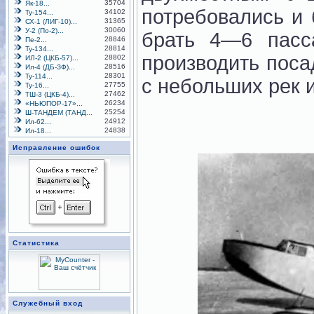
35704
Як-18...
потребовались и
34102
Ту-154...
31365
СХ-1 (ЛИГ-10)...
30060
У-2 (По-2)...
брать 4—6 пасс
28846
Пе-2...
28814
Ту-134...
производить поса
28802
ИЛ-2 (ЦКБ-57)...
28516
Ил-4 (ДБ-ЗФ)...
28301
Ту-114...
с небольших рек и
27755
Ту-16...
27462
ТШ-3 (ЦКБ-4)...
26234
«НЬЮПОР-17»...
25254
Ш-ТАНДЕМ (ТАНД...
24912
Ил-62...
24838
Ил-18...
Исправление ошибок
Статистика
Служебный вход