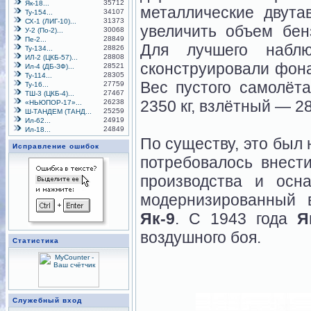
35712
Як-18...
металлические двута
34107
Ту-154...
31373
СХ-1 (ЛИГ-10)...
увеличить объем бенз
30068
У-2 (По-2)...
28849
Пе-2...
Для лучшего наблю
28826
Ту-134...
28808
ИЛ-2 (ЦКБ-57)...
сконструировали фона
28521
Ил-4 (ДБ-ЗФ)...
28305
Ту-114...
Вес пустого самолёт
27759
Ту-16...
27467
ТШ-3 (ЦКБ-4)...
2350 кг, взлётный — 2
26238
«НЬЮПОР-17»...
25259
Ш-ТАНДЕМ (ТАНД...
24919
Ил-62...
24849
Ил-18...
По существу, это был 
Исправление ошибок
потребовалось внест
производства и осн
модернизированный в
Як-9
. С 1943 года
Я
воздушного боя.
Статистика
Служебный вход