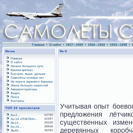
Главная
•
О сайте
•
1917—1925
•
1926—1932
•
1933—1938
•
Меню
Як-9
Главная
О сайте
Начало большого пути
Крылья крепнут
Быстрее, выше, дальше
Самолёты огневых лет
На пороге звукового барьера
Эпоха больших скоростей
Авиаконструкторы
Видео
Поиск
Контакты
Учитывая опыт боевог
ТОП 20 просмотров
предложения лётчи
43780
Ан-2...
42497
Ан-14 «ПЧЕЛКА»...
существенных измен
39330
Як-12...
38846
Ан-24...
деревянных короб
36595
Як-40...