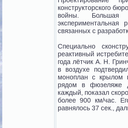
Проектирование пр
конструкторского бюро
войны. Большая п
экспериментальная р
связанных с разработк
Специально сконст
реактивный истребит
года лётчик А. Н. Гри
в воздухе подтверди
моноплан с крылом 
рядом в фюзеляже д
каждый, показал скоро
более 900 км/час. Е
равнялось 37 сек., да