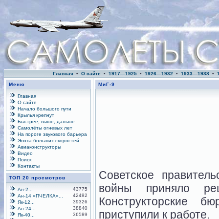
Главная
•
О сайте
•
1917—1925
•
1926—1932
•
1933—1938
•
Меню
МиГ-9
Главная
О сайте
Начало большого пути
Крылья крепнут
Быстрее, выше, дальше
Самолёты огневых лет
На пороге звукового барьера
Эпоха больших скоростей
Авиаконструкторы
Видео
Поиск
Контакты
Советское правител
ТОП 20 просмотров
войны приняло ре
43775
Ан-2...
42492
Ан-14 «ПЧЕЛКА»...
Конструкторские б
39326
Як-12...
38840
Ан-24...
приступили к работе.
36589
Як-40...