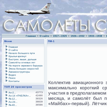
Главная
•
О сайте
•
1917—1925
•
1926—1932
•
1933—1938
•
Меню
ПМ-1
Главная
О сайте
Начало большого пути
Крылья крепнут
Быстрее, выше, дальше
Самолёты огневых лет
На пороге звукового барьера
Эпоха больших скоростей
Авиаконструкторы
Видео
Поиск
Контакты
Коллектив авиационного
максимально короткий с
ТОП 20 просмотров
участия в предполагаемом
43773
Ан-2...
42490
Ан-14 «ПЧЕЛКА»...
месяца, и самолёт был п
39326
Як-12...
38839
Ан-24...
«Майбах»-первый). Лётчик
36586
Як-40...