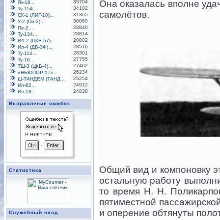
Она оказалась вполне уда
35704
Як-18...
34102
Ту-154...
самолётов.
31365
СХ-1 (ЛИГ-10)...
30060
У-2 (По-2)...
28846
Пе-2...
28814
Ту-134...
28802
ИЛ-2 (ЦКБ-57)...
28516
Ил-4 (ДБ-ЗФ)...
28301
Ту-114...
27755
Ту-16...
27462
ТШ-3 (ЦКБ-4)...
26234
«НЬЮПОР-17»...
25254
Ш-ТАНДЕМ (ТАНД...
24912
Ил-62...
24838
Ил-18...
Исправление ошибок
Общий вид и компоновку э
Статистика
остальную работу выполни
то время Н. Н. Поликарп
пятиместной пассажирской
и оперение обтянуты поло
Служебный вход