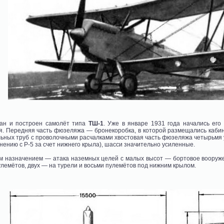
ан и построен самолёт типа
ТШ-1
. Уже в январе 1931 года начались ег
. Передняя часть фюзеляжа — бронекоробка, в которой размещались кабины
льных труб с проволочными расчалками хвостовая часть фюзеляжа четырьмя
нению с Р-5 за счет нижнего крыла), шасси значительно усиленные.
ым назначением — атака наземных целей с малых высот — бортовое воору
лемётов, двух — на турели и восьми пулемётов под нижним крылом.