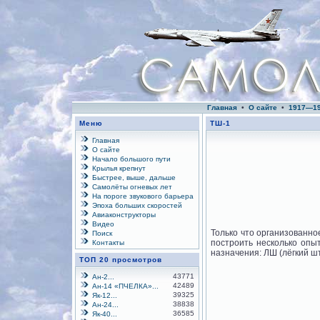
Главная
•
О сайте
•
1917—1
Меню
ТШ-1
Главная
О сайте
Начало большого пути
Крылья крепнут
Быстрее, выше, дальше
Самолёты огневых лет
На пороге звукового барьера
Эпоха больших скоростей
Авиаконструкторы
Видео
Только что организованно
Поиск
построить несколько опы
Контакты
назначения: ЛШ (лёгкий ш
ТОП 20 просмотров
43771
Ан-2...
42489
Ан-14 «ПЧЕЛКА»...
39325
Як-12...
38838
Ан-24...
36585
Як-40...