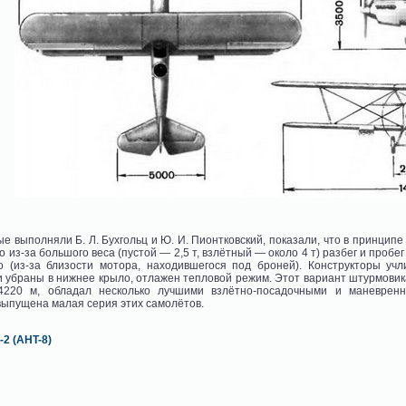
е выполняли Б. Л. Бухгольц и Ю. И. Пионтковский, показали, что в принцип
 из-за большого веса (пустой — 2,5 т, взлётный — около 4 т) разбег и проб
о (из-за близости мотора, находившегося под броней). Конструкторы у
убраны в нижнее крыло, отлажен тепловой режим. Этот вариант штурмовика т
4220 м, обладал несколько лучшими взлётно-посадочными и маневрен
пущена малая серия этих самолётов.
2 (AHT-8)