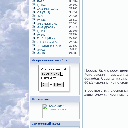
35704
Як-18...
34101
Ту-154...
31363
СХ-1 (ЛИГ-10)...
30059
У-2 (По-2)...
28845
Пе-2...
28813
Ту-134...
28801
ИЛ-2 (ЦКБ-57)...
28515
Ил-4 (ДБ-ЗФ)...
28300
Ту-114...
27754
Ту-16...
27461
ТШ-3 (ЦКБ-4)...
26233
«НЬЮПОР-17»...
25253
Ш-ТАНДЕМ (ТАНД...
24911
Ил-62...
24837
Ил-18...
Исправление ошибок
Первым был спроектиров
Конструкция — смешанная
бензобак. Сварная из ста
60 м2 (увеличение по срав
В соответствии с основн
двигателем синхронных пу
Статистика
Служебный вход