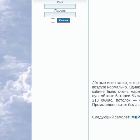
Имя
Пароль
Лётные испытания, которы
воздухе нормально. Однако
кабине было очень жарк
пулемётные батареи были 
213 км/час, потолок — 
Промышленностью была вы
Следующий самолёт:
МДР-