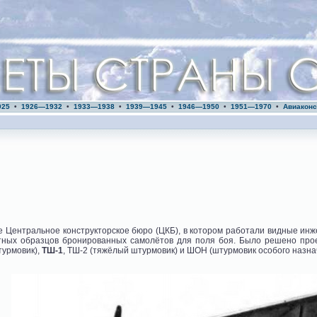
925
•
1926—1932
•
1933—1938
•
1939—1945
•
1946—1950
•
1951—1970
•
Авиаконс
е Центральное конструкторское бюро (ЦКБ), в котором работали видные инж
тных образцов бронированных самолётов для поля боя. Было решено прое
турмовик),
ТШ-1
, ТШ-2 (тяжёлый штурмовик) и ШОН (штурмовик особого назна