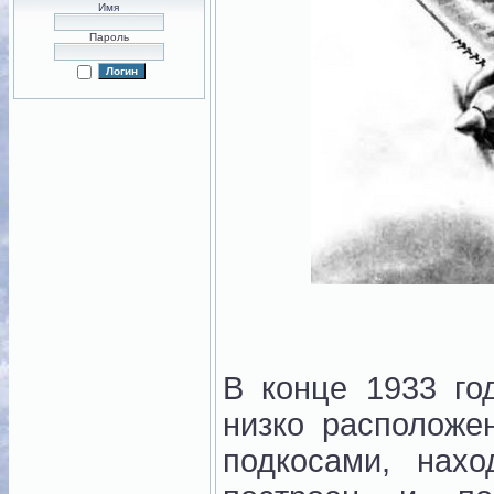
Имя
Пароль
В конце 1933 г
низко располож
подкосами, нах