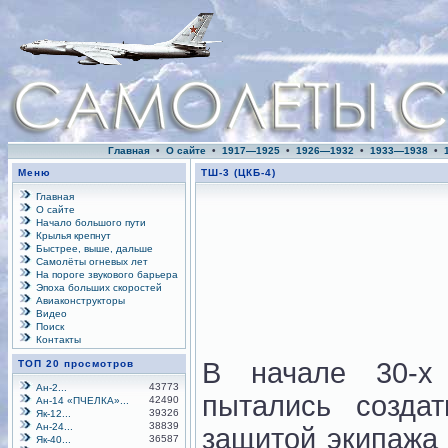
Главная
•
О сайте
•
1917—1925
•
1926—1932
•
1933—1938
•
Меню
ТШ-3 (ЦКБ-4)
Главная
О сайте
Начало большого пути
Крылья крепнут
Быстрее, выше, дальше
Самолёты огневых лет
На пороге звукового барьера
Эпоха больших скоростей
Авиаконструкторы
Видео
Поиск
Контакты
В начале 30-х 
ТОП 20 просмотров
43773
Ан-2...
пытались созда
42490
Ан-14 «ПЧЕЛКА»...
39326
Як-12...
38839
Ан-24...
защитой экипажа 
36587
Як-40...