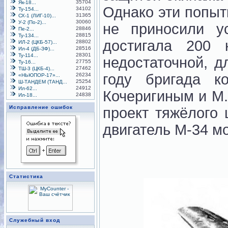
35704
Як-18...
Однако эти попыт
34102
Ту-154...
31365
СХ-1 (ЛИГ-10)...
30060
У-2 (По-2)...
не приносили у
28846
Пе-2...
28815
Ту-134...
достигала 200 
28802
ИЛ-2 (ЦКБ-57)...
28516
Ил-4 (ДБ-ЗФ)...
28301
Ту-114...
недостаточной, д
27755
Ту-16...
27462
ТШ-3 (ЦКБ-4)...
году бригада ко
26234
«НЬЮПОР-17»...
25254
Ш-ТАНДЕМ (ТАНД...
24912
Ил-62...
Кочеригиным и М.
24838
Ил-18...
Исправление ошибок
проект тяжёлого
двигатель М-34 мо
Статистика
Служебный вход