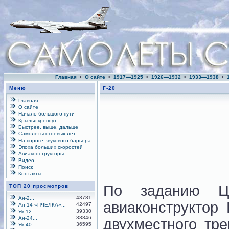
Главная
•
О сайте
•
1917—1925
•
1926—1932
•
1933—1938
•
Меню
Г-20
Главная
О сайте
Начало большого пути
Крылья крепнут
Быстрее, выше, дальше
Самолёты огневых лет
На пороге звукового барьера
Эпоха больших скоростей
Авиаконструкторы
Видео
Поиск
Контакты
По заданию Це
ТОП 20 просмотров
43781
Ан-2...
авиаконструктор 
42497
Ан-14 «ПЧЕЛКА»...
39330
Як-12...
38846
Ан-24...
двухместного тр
36595
Як-40...