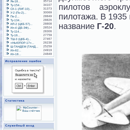
35714
Як-18...
пилотов аэрок
34107
Ту-154...
31373
СХ-1 (ЛИГ-10)...
30069
У-2 (По-2)...
пилотажа. В 1935
28849
Пе-2...
28826
Ту-134...
название
Г-20
.
28808
ИЛ-2 (ЦКБ-57)...
28524
Ил-4 (ДБ-ЗФ)...
28306
Ту-114...
27759
Ту-16...
27467
ТШ-3 (ЦКБ-4)...
26238
«НЬЮПОР-17»...
25259
Ш-ТАНДЕМ (ТАНД...
24919
Ил-62...
24849
Ил-18...
Исправление ошибок
Статистика
Служебный вход