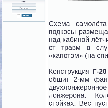
Имя
Пароль
Схема самолёта
подкосы размеща
над кабиной лётч
от травм в слу
«капотом» (на спи
Конструкция
Г-20
обшит 2-мм фан
двухлонжеронно
лонжерона. Ко
стойках. Вес пус