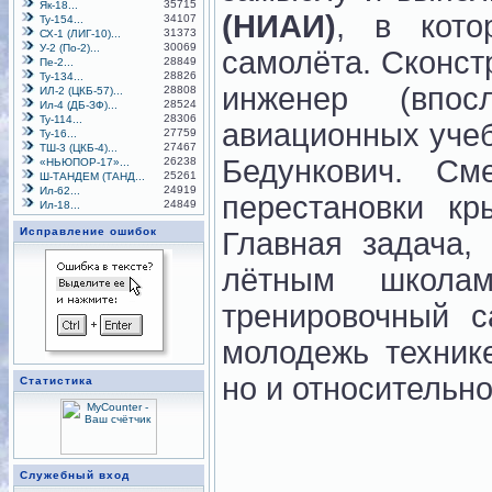
35715
Як-18...
(НИАИ)
, в кото
34107
Ту-154...
31373
СХ-1 (ЛИГ-10)...
30069
У-2 (По-2)...
самолёта. Сконст
28849
Пе-2...
28826
Ту-134...
инженер (впос
28808
ИЛ-2 (ЦКБ-57)...
28524
Ил-4 (ДБ-ЗФ)...
28306
Ту-114...
авиационных учеб
27759
Ту-16...
27467
ТШ-3 (ЦКБ-4)...
Бедункович. См
26238
«НЬЮПОР-17»...
25261
Ш-ТАНДЕМ (ТАНД...
24919
Ил-62...
перестановки кр
24849
Ил-18...
Исправление ошибок
Главная задача,
лётным школа
тренировочный с
молодежь техник
но и относительн
Статистика
Служебный вход