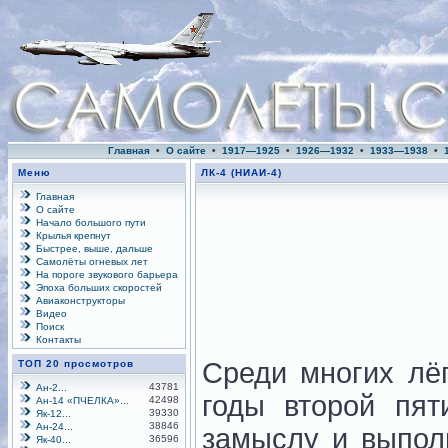
Главная
•
О сайте
•
1917—1925
•
1926—1932
•
1933—1938
•
Меню
ЛК-4 (НИАИ-4)
Главная
О сайте
Начало большого пути
Крылья крепнут
Быстрее, выше, дальше
Самолёты огневых лет
На пороге звукового барьера
Эпоха больших скоростей
Авиаконструкторы
Видео
Поиск
Контакты
Среди многих лё
ТОП 20 просмотров
43781
Ан-2...
годы второй пят
42498
Ан-14 «ПЧЕЛКА»...
39330
Як-12...
38846
Ан-24...
замыслу и выпо
36596
Як-40...