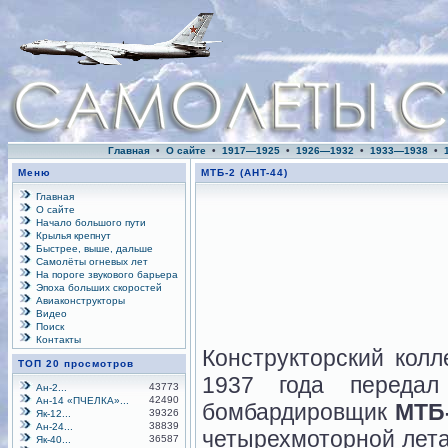
Главная
•
О сайте
•
1917—1925
•
1926—1932
•
1933—1938
•
Меню
МТБ-2 (AHT-44)
Главная
О сайте
Начало большого пути
Крылья крепнут
Быстрее, выше, дальше
Самолёты огневых лет
На пороге звукового барьера
Эпоха больших скоростей
Авиаконструкторы
Видео
Поиск
Контакты
Конструкторский колл
ТОП 20 просмотров
1937 года переда
43773
Ан-2...
42490
Ан-14 «ПЧЕЛКА»...
бомбардировщик
МТБ-
39326
Як-12...
38839
Ан-24...
четырехмоторной лета
36587
Як-40...