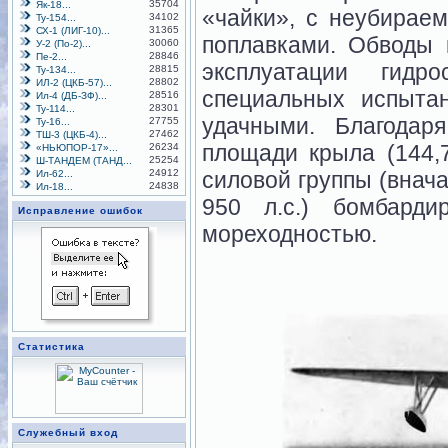
35704
Як-18...
«чайки», с неубирае
34102
Ту-154...
31365
СХ-1 (ЛИГ-10)...
поплавками. Обводы 
30060
У-2 (По-2)...
28846
Пе-2...
эксплуатации гидр
28815
Ту-134...
28802
ИЛ-2 (ЦКБ-57)...
специальных испыта
28516
Ил-4 (ДБ-ЗФ)...
28301
Ту-114...
удачными. Благодар
27755
Ту-16...
27462
ТШ-3 (ЦКБ-4)...
площади крыла (144,
26234
«НЬЮПОР-17»...
25254
Ш-ТАНДЕМ (ТАНД...
24912
силовой группы (внача
Ил-62...
24838
Ил-18...
950 л.с.) бомбард
Исправление ошибок
мореходностью.
Статистика
Служебный вход