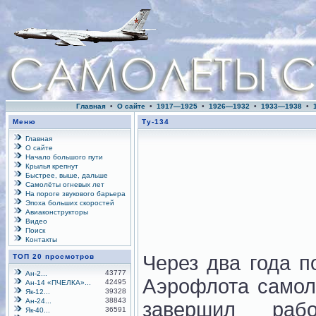
Главная
•
О сайте
•
1917—1925
•
1926—1932
•
1933—1938
•
Меню
Ту-134
Главная
О сайте
Начало большого пути
Крылья крепнут
Быстрее, выше, дальше
Самолёты огневых лет
На пороге звукового барьера
Эпоха больших скоростей
Авиаконструкторы
Видео
Поиск
Контакты
Через два года п
ТОП 20 просмотров
43777
Ан-2...
Аэрофлота самол
42495
Ан-14 «ПЧЕЛКА»...
39328
Як-12...
38843
Ан-24...
завершил ра
36591
Як-40...