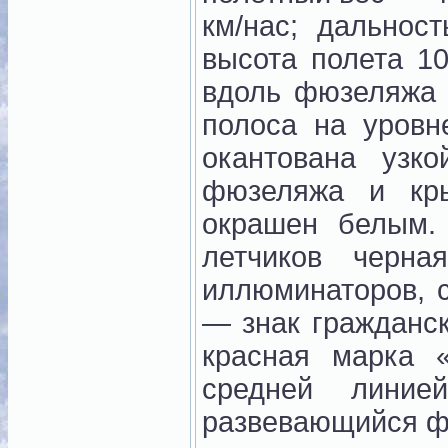
км/нас; дальнос
высота полета 1
вдоль фюзеляжа 
полоса на уровн
окантована узк
фюзеляжа и кр
окрашен белым.
летчиков черн
иллюминаторов, 
— знак гражданс
красная марка 
средней линие
развевающийся ф