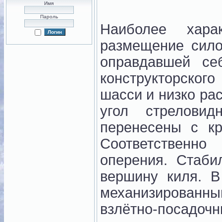
Имя
Пароль
Наиболее хара
размещение сило
оправдавшей се
конструкторск
шасси и низко ра
угол стрелови
перенесены с к
Соответственно
оперения. Стаби
вершину киля. В
механизированны
взлётно-посадоч