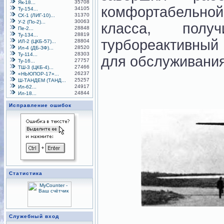
35708
Як-18...
комфортабельно
34105
Ту-154...
31370
СХ-1 (ЛИГ-10)...
30063
У-2 (По-2)...
класса, пол
28848
Пе-2...
28819
Ту-134...
турбореактивный
28804
ИЛ-2 (ЦКБ-57)...
28520
Ил-4 (ДБ-ЗФ)...
28303
Ту-114...
для обслуживания
27757
Ту-16...
27466
ТШ-3 (ЦКБ-4)...
26237
«НЬЮПОР-17»...
25257
Ш-ТАНДЕМ (ТАНД...
24917
Ил-62...
24844
Ил-18...
Исправление ошибок
Статистика
Служебный вход