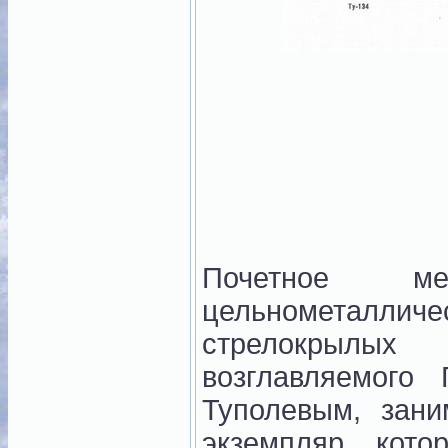
Почетное 
цельнометалл
стрелокрылых 
возглавляемого
Туполевым, зани
экземпляр кот