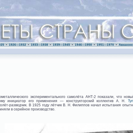
925
•
1926—1932
•
1933—1938
•
1939—1945
•
1946—1950
•
1951—1970
•
Авиаконс
металлического экспериментального самолёта АНТ-2 показали, что новы
ому инициатор его применения — конструкторский коллектив А. Н.
Ту
олёт-разведчик. В 1925 году лётчик В. Н. Филиппов начал испытания опыт
риняли в серийное производство.