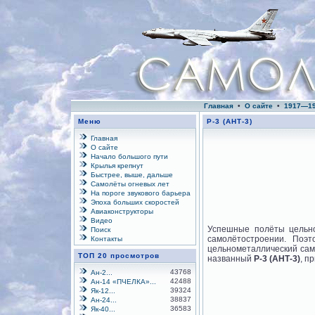
Главная
•
О сайте
•
1917—1
Меню
Р-3 (АНТ-3)
Главная
О сайте
Начало большого пути
Крылья крепнут
Быстрее, выше, дальше
Самолёты огневых лет
На пороге звукового барьера
Эпоха больших скоростей
Авиаконструкторы
Видео
Успешные полёты цельно
Поиск
самолётостроении. Поэт
Контакты
цельнометаллический сам
ТОП 20 просмотров
названный
Р-3 (АНТ-3)
, п
43768
Ан-2...
42488
Ан-14 «ПЧЕЛКА»...
39324
Як-12...
38837
Ан-24...
36583
Як-40...