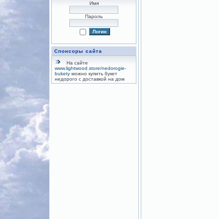
Имя
Пароль
Спонсоры сайта
На сайте
www.lightwood.store/nedorogie-
bukety
можно купить букет
недорого с доставкой на дом