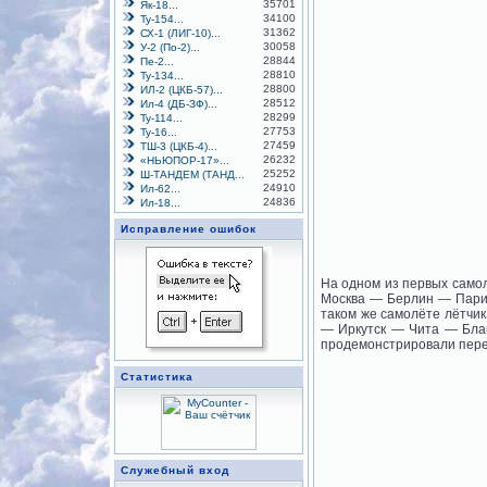
35701
Як-18...
34100
Ту-154...
31362
СХ-1 (ЛИГ-10)...
30058
У-2 (По-2)...
28844
Пе-2...
28810
Ту-134...
28800
ИЛ-2 (ЦКБ-57)...
28512
Ил-4 (ДБ-ЗФ)...
28299
Ту-114...
27753
Ту-16...
27459
ТШ-3 (ЦКБ-4)...
26232
«НЬЮПОР-17»...
25252
Ш-ТАНДЕМ (ТАНД...
24910
Ил-62...
24836
Ил-18...
Исправление ошибок
На одном из первых само
Москва — Берлин — Париж
таком же самолёте лётчи
— Иркутск — Чита — Бла
продемонстрировали перед
Статистика
Служебный вход