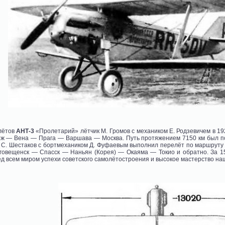
лётов
АНТ-3
«Пролетарий» лётчик М. Громов с механиком Е. Родзевичем в 1
 — Вена — Прага — Варшава — Москва. Путь протяжением 7150 км был покр
к С. Шестаков с бортмехаником Д. Фуфаевым выполнил перелёт по маршрут
говещенск — Спасск — Наньян (Корея) — Окаяма — Токио и обратно. За 1
 всем миром успехи советского самолётостроения и высокое мастерство наш