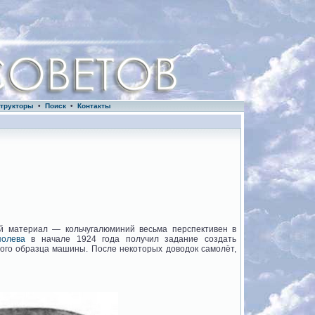
трукторы
•
Поиск
•
Контакты
й материал — кольчугалюминий весьма перспективен в
полева
в начале 1924 года получил задание создать
ного образца машины. После некоторых доводок самолёт,