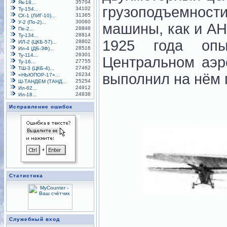
35704
Як-18...
грузоподъемност
34102
Ту-154...
31365
СХ-1 (ЛИГ-10)...
30060
У-2 (По-2)...
машины, как и АН
28846
Пе-2...
28814
Ту-134...
1925 года оп
28802
ИЛ-2 (ЦКБ-57)...
28516
Ил-4 (ДБ-ЗФ)...
28301
Ту-114...
Центральном аэр
27755
Ту-16...
27462
ТШ-3 (ЦКБ-4)...
выполнил на нём 
26234
«НЬЮПОР-17»...
25254
Ш-ТАНДЕМ (ТАНД...
24912
Ил-62...
24838
Ил-18...
Исправление ошибок
Статистика
Служебный вход