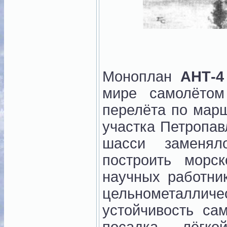
Моноплан
АНТ-4
мире самолётом
перелёта по мар
участка Петропав
шасси заменял
построить мор
научных работни
цельнометаллич
устойчивость са