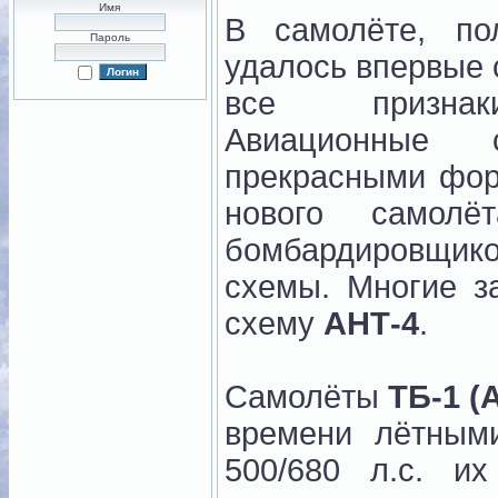
Имя
В самолёте, п
Пароль
удалось впервые 
все признаки
Авиационные 
прекрасными фор
нового самол
бомбардировщик
схемы. Многие з
схему
АНТ-4
.
Самолёты
ТБ-1 (
времени лётным
500/680 л.с. и