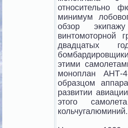
относительно ф
минимум лобовог
обзор экипаж
винтомоторной г
двадцатых г
бомбардировщик
этими самолетам
моноплан АНТ-4
образцом аппар
развитии авиаци
этого самоле
кольчугалюминий.