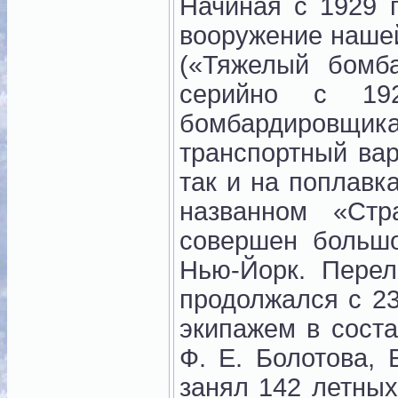
Начиная с 1929 г
вооружение наше
(«Тяжелый бомб
серийно с 19
бомбардировщ
транспортный вар
так и на поплавк
названном «Ст
совершен больш
Нью-Йорк. Перел
продолжался с 23
экипажем в соста
Ф. Е. Болотова, 
занял 142 летных