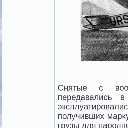
Снятые с воо
передавались 
эксплуатировалис
получивших марку
грузы для народно