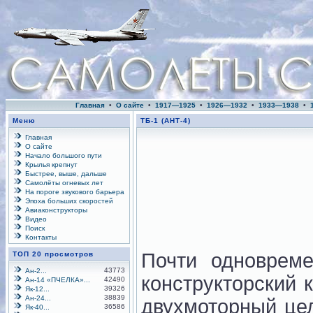
Главная
•
О сайте
•
1917—1925
•
1926—1932
•
1933—1938
•
Меню
ТБ-1 (АНТ-4)
Главная
О сайте
Начало большого пути
Крылья крепнут
Быстрее, выше, дальше
Самолёты огневых лет
На пороге звукового барьера
Эпоха больших скоростей
Авиаконструкторы
Видео
Поиск
Контакты
Почти одновреме
ТОП 20 просмотров
43773
Ан-2...
конструкторский 
42490
Ан-14 «ПЧЕЛКА»...
39326
Як-12...
38839
Ан-24...
двухмоторный це
36586
Як-40...