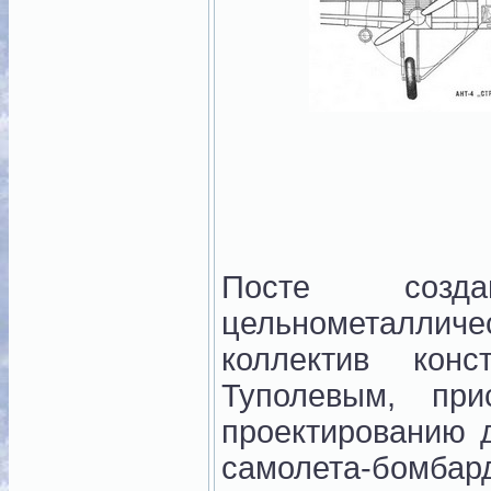
Посте созда
цельнометалли
коллектив конс
Туполевым, пр
проектированию 
самолета-бом