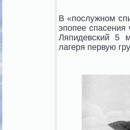
В «послужном сп
эпопее спасения 
Ляпидевский 5 м
лагеря первую гр