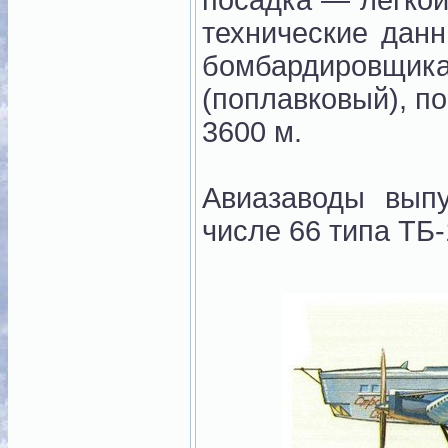
посадка — лёгкой
технические дан
бомбардировщи
(поплавковый), по
3600 м.
Авиазаводы вып
числе 66 типа ТБ-