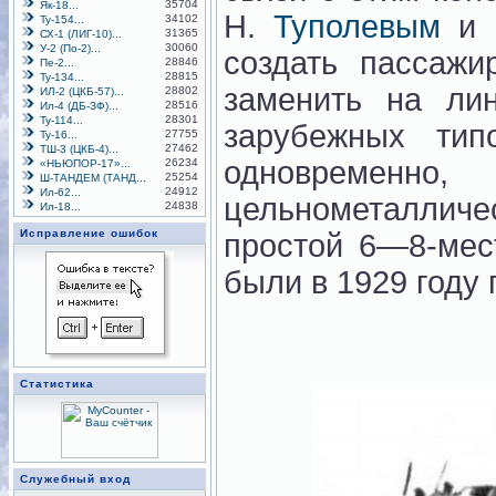
35704
Як-18...
Н.
Туполевым
и К
34102
Ту-154...
31365
СХ-1 (ЛИГ-10)...
30060
У-2 (По-2)...
создать пассажи
28846
Пе-2...
28815
Ту-134...
заменить на ли
28802
ИЛ-2 (ЦКБ-57)...
28516
Ил-4 (ДБ-ЗФ)...
28301
Ту-114...
зарубежных ти
27755
Ту-16...
27462
ТШ-3 (ЦКБ-4)...
одновреме
26234
«НЬЮПОР-17»...
25254
Ш-ТАНДЕМ (ТАНД...
24912
Ил-62...
цельнометаллич
24838
Ил-18...
Исправление ошибок
простой 6—8-мес
были в 1929 году
Статистика
Служебный вход