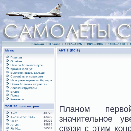
Главная
•
О сайте
•
1917—1925
•
1926—1932
•
1933—1938
•
Меню
АНТ-9 (ПС-9)
Главная
О сайте
Начало большого пути
Крылья крепнут
Быстрее, выше, дальше
Самолёты огневых лет
На пороге звукового барьера
Эпоха больших скоростей
Авиаконструкторы
Видео
Поиск
Контакты
Планом первой
ТОП 20 просмотров
43773
Ан-2...
значительное у
42490
Ан-14 «ПЧЕЛКА»...
39326
Як-12...
38839
Ан-24...
связи с этим кон
36587
Як-40...