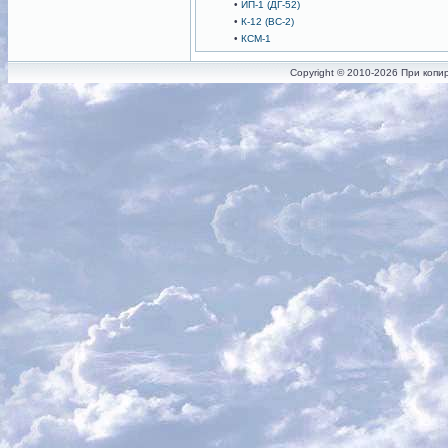
•
ИП-1 (ДГ-52)
•
К-12 (ВС-2)
•
КСМ-1
Copyright © 2010-2026 При копи