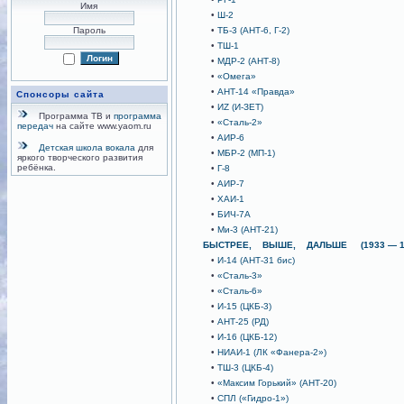
Имя
•
Ш-2
Пароль
•
ТБ-3 (АНТ-6, Г-2)
•
ТШ-1
•
МДР-2 (АНТ-8)
•
«Омега»
•
АНТ-14 «Правда»
Спонсоры сайта
•
ИZ (И-ЗЕТ)
Программа ТВ и
программа
•
«Сталь-2»
передач
на сайте www.yaom.ru
•
АИР-6
Детская школа вокала
для
•
МБР-2 (МП-1)
яркого творческого развития
ребёнка.
•
Г-8
•
АИР-7
•
ХАИ-1
•
БИЧ-7А
•
Ми-3 (АНТ-21)
БЫСТРЕЕ, ВЫШЕ, ДАЛЬШЕ (1933 — 1
•
И-14 (АНТ-31 бис)
•
«Сталь-3»
•
«Сталь-6»
•
И-15 (ЦКБ-3)
•
АНТ-25 (РД)
•
И-16 (ЦКБ-12)
•
НИАИ-1 (ЛК «Фанера-2»)
•
ТШ-3 (ЦКБ-4)
•
«Максим Горький» (АНТ-20)
•
СПЛ («Гидро-1»)