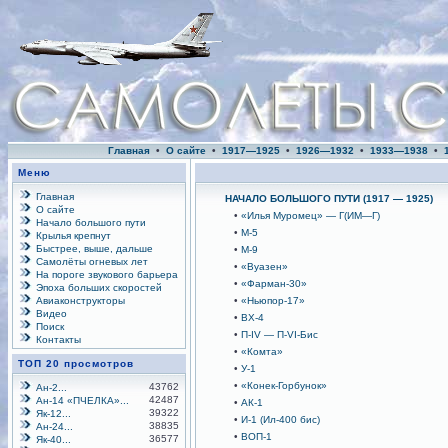
Главная
•
О сайте
•
1917—1925
•
1926—1932
•
1933—1938
•
Меню
Главная
НАЧАЛО БОЛЬШОГО ПУТИ (1917 — 1925)
О сайте
•
«Илья Муромец» — Г(ИМ—Г)
Начало большого пути
•
М-5
Крылья крепнут
Быстрее, выше, дальше
•
М-9
Самолёты огневых лет
•
«Вуазен»
На пороге звукового барьера
•
«Фарман-30»
Эпоха больших скоростей
Авиаконструкторы
•
«Ньюпор-17»
Видео
•
ВХ-4
Поиск
•
П-IV — П-VI-Бис
Контакты
•
«Комта»
ТОП 20 просмотров
•
У-1
•
«Конек-Горбунок»
43762
Ан-2...
42487
Ан-14 «ПЧЕЛКА»...
•
АК-1
39322
Як-12...
•
И-1 (Ил-400 бис)
38835
Ан-24...
•
ВОП-1
36577
Як-40...