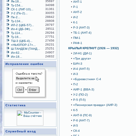
35697
Як-18...
•
АНТ-1
34098
Ту-154...
•
Р-1
31361
СХ-1 (ЛИГ-10)...
•
АНТ-2
30055
У-2 (По-2)...
28842
Пе-2...
•
И-2
28808
Ту-134...
•
К-1
28797
ИЛ-2 (ЦКБ-57)...
•
Р-3 (АНТ-3)
28511
Ил-4 (ДБ-ЗФ)...
28294
•
ТБ-1 (АНТ-4)
Ту-114...
27751
Ту-16...
•
ПМ-1
27456
ТШ-3 (ЦКБ-4)...
•
РАФ-1
26231
«НЬЮПОР-17»...
КРЫЛЬЯ КРЕПНУТ (1926 — 1932)
25251
Ш-ТАНДЕМ (ТАНД...
24907
Ил-62...
•
2И-Н1 (ДИ-1)
24832
Ил-18...
•
«Три друга»
•
БИЧ-3
Исправление ошибок
•
И-4 (АНТ-5)
•
И-3
•
«Буревестник» С-4
•
П-2
•
АИР-1 (ВВА-3)
•
У-2 (ПО-2)
•
Р-5 (П-5)
•
«Пионерская правда» (АИР-3)
Статистика
•
К-5
•
АНТ-9 (ПС-9)
•
Р-6 (АНТ-7)
•
И-5
•
СК-4
Служебный вход
•
РГ-1