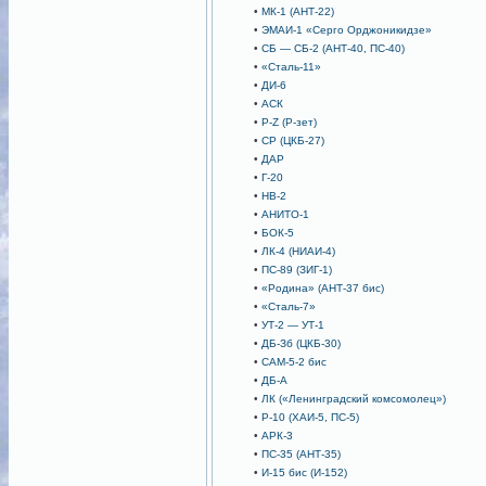
•
МК-1 (АНТ-22)
•
ЭМАИ-1 «Серго Орджоникидзе»
•
СБ — СБ-2 (АНТ-40, ПС-40)
•
«Сталь-11»
•
ДИ-6
•
АСК
•
P-Z (Р-зет)
•
CP (ЦКБ-27)
•
ДАР
•
Г-20
•
НВ-2
•
АНИТО-1
•
БОК-5
•
ЛК-4 (НИАИ-4)
•
ПС-89 (ЗИГ-1)
•
«Родина» (АНТ-37 бис)
•
«Сталь-7»
•
УТ-2 — УТ-1
•
ДБ-Зб (ЦКБ-30)
•
САМ-5-2 бис
•
ДБ-А
•
ЛК («Ленинградский комсомолец»)
•
Р-10 (ХАИ-5, ПС-5)
•
АРК-3
•
ПС-35 (АНТ-35)
•
И-15 бис (И-152)